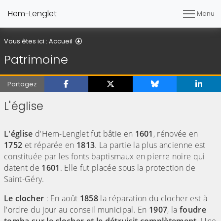
Hem-Lenglet
Menu
Patrimoine
Vous êtes ici :
Accueil
Patrimoine
Partagez
L'église
(Cliquez sur l'image pour l'agrandir)
L'église
d'Hem-Lenglet fut bâtie en
1601
, rénovée en
1752
et réparée en
1813
. La partie la plus ancienne est
constituée par les fonts baptismaux en pierre noire qui
datent de
1601
. Elle fut placée sous la protection de
Saint-Géry.
Le clocher
: En août
1858
la réparation du clocher est à
l'ordre du jour au conseil municipal. En
1907
, la
foudre