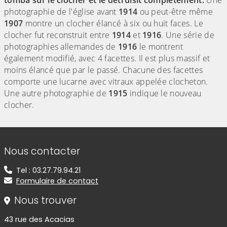
tomba sur le clocher et le détruisit complètement.
Une
photographie de l'église avant
1914
ou peut-être même
1907
montre un clocher élancé à six ou huit faces. Le
clocher fut reconstruit entre
1914
et
1916
. Une série de
photographies allemandes de
1916
le montrent
également modifié, avec 4 facettes. Il est plus massif et
moins élancé que par le passé. Chacune des facettes
comporte une lucarne avec vitraux appelée clocheton.
Une autre photographie de
1915
indique le nouveau
clocher.
Informations de contact
Nous contacter
Tel : 03.27.79.94.21
Formulaire de contact
Nous trouver
43 rue des Acacias